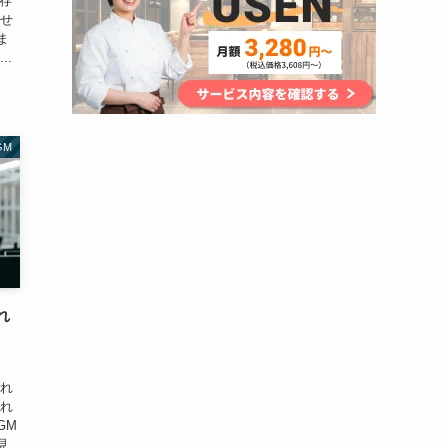
は存
ませ
ま
..
GM
れ
、
流れ
流れ
GM
見