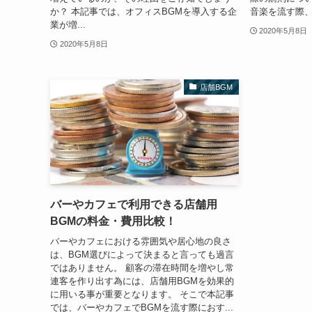
か？ 本記事では、オフィスBGMを導入する企
音楽を流す際、
業が増...
2020年5月8日
2020年5月8日
店舗BGM
バーやカフェで利用できる店舗用
BGMの料金・費用比較！
バーやカフェにおける雰囲気や居心地の良さ
は、BGM選びによって決まると言っても過言
ではありません。 顧客の滞在時間を増やし常
連客を作り出す為には、店舗用BGMを効果的
に用いる事が重要となります。 そこで本記事
では、バーやカフェでBGMを流す際におす...