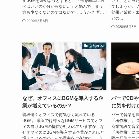
すBGMを決めようとすると、「何を基準に選
い？」といっ
べばいいのか分からない…」と悩んでしまう
でしょうか。 
方も少なくないのではないでしょうか？ 音...
効果と業種・
との...
2020年5月8日
2020年5月8日
店舗BGM
なぜ、オフィスにBGMを導入する企
バーでCD
業が増えているのか？
に気を付け
普段働くオフィスで何気なく流れている
バーで音楽を
BGM。 最近では様々なBGMサービスでオフ
「著作権」。 
ィス向けBGMの提供が行われていますが、な
商業施設で音
ぜオフィスにBGMを導入する企業がこれほど
「著作権」に
増えているのか、その理由をご存知でしょう
際の罰則につい