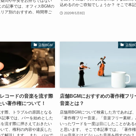
た疑問や不安をお持ちではない
込めるのかご存知でしょうか？ そこで本記.
この記事では、オフィスBGMの
エリア別のおすすめ、時間帯ご
2020年5月8日
店舗BGM
店舗B
やレコードの音楽を流す際
店舗BGMにおすすめの著作権フリ
たい著作権について！
音楽とは？
流す際、トラブルの原因となる
店舗用BGMについて検索した方であれば
本記事では、バーを始めとした
「著作権フリー音楽」「音楽フリー素材」
楽を流す際に押さえておきたい
いったワードを一度は目にしたことがある
ついて、権利の内容や違反した
と思います。 そこで本記事では、「著作
て解説します。 また、バーで
リー音楽とはどういった音楽を指すのか？