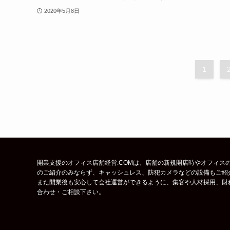
2020年5月8日
1
開業支援のオフィス店舗経営.COMは、店舗の新規開店時やオフィスの
のご紹介のみならず、キャッシュレス、防犯カメラなどの設備もご紹
また開業後も安心して会社運営ができるように、集客や人材採用、財
合わせ・ご相談下さい。