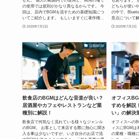
せん。 個人の範囲内での使用と、商用の場で
もあります。 
の使用では規則がかなり異なるからです。 今
どちらが使いや
回は、店内でBGMを流すための基礎知識につ
の中で、Blue
いてご紹介します。 もしいますぐに著作権...
意点について解説
2020年7月2日
2020年7月2日
店舗BGM
飲食店のBGMはどんな音楽が良い？
オフィスB
居酒屋やカフェやレストランなど業
すめを解説
種別に解説！
い」の解決
飲食店で何気なく流れている様々なジャンル
オフィスへのB
のBGM。 お客として来店する際に熱心に聞き
ィスにBGMは
入る事は少ないですが、いざ自分のお店で流
の業種・職種に