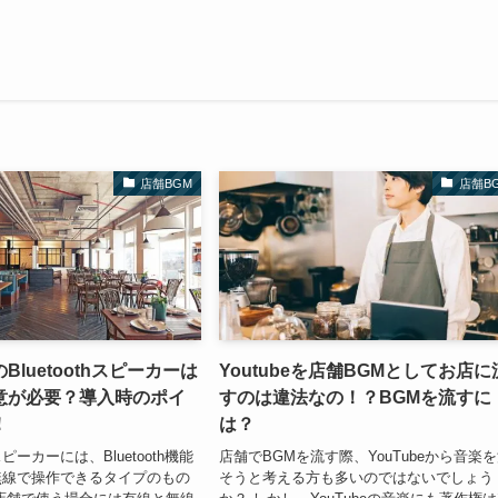
店舗BGM
店舗B
luetoothスピーカーは
Youtubeを店舗BGMとしてお店に
意が必要？導入時のポイ
すのは違法なの！？BGMを流すに
！
は？
ーカーには、Bluetooth機能
店舗でBGMを流す際、YouTubeから音楽
無線で操作できるタイプのもの
そうと考える方も多いのではないでしょう