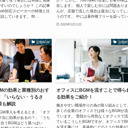
店舗で使う場合には有線と無線
か？ しかし、YouTubeの音楽にも著作権
すいのでしょうか？ この記事
在します。 個人で楽しむ分には問題あり
tooth対応スピーカーの特徴と注
んが、店舗で流した場合は違法になってし
していきます。 Bl...
うのです。 中には著作権フリーを謳ってい.
2020年5月11日
店舗BGM
店舗B
GMの効果と業種別のおす
オフィスにBGMを流すことで得ら
！「いらない・うるさ
る効果をご紹介！
策も解説
働きやすい職場作りの為の取り組みとして
多くの企業のオフィスでは様々なBGMが
GM導入を考えるとき、「オフ
ています。 普段から何気なくオフィスで
本当に効果があるの？」「うち
ているこうしたBGMですが、オフィスでB
合うBGMはどう選べばい
を流す事には、具体的にどのような効果が