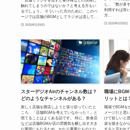
「店舗でラジオを流すと著作権などの法律に
し、「数が多す
触れてしまうのではないか？と考える方もい
利用すれば良
るでしょう。 そういった方のために、このペ
方...
ージでは店舗のBGMとしてラジオは流して...
2020年5月8日
2020年5月8日
店舗BGM
スターデジオAirのチャンネル数は？
職場にBG
どのようなチャンネルがある？
リットとは
新しく店舗を開店しようと張り切っていたと
職場でBGMを
ころ、「店舗BGMを考えていなかった！」と
メージだと思い
慌てることはよくある話です。 特に、飲食店
けて欲しいと思
などは店舗BGMが店の雰囲気を醸し出す大き
楽を聴きなが
な要因にもなるため、かなり重要なものとな
すると言われ