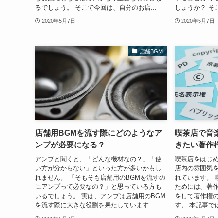
るでしょう。 そこで今回は、自分のお店...
しょうか？ そ
2020年5月7日
2020年5月7日
店舗BGM
店舗用BGMを流す際にどのようなア
喫茶店で音
ンプが必要になる？
きたい著作
アンプと聞くと、「どんな機材なの？」「使
喫茶店をはじ
い方が分からない」といった方が多いかもし
店内の雰囲気
れません。 「そもそも店舗用のBGMを流すの
れています。 
にアンプって必要なの？」と思っている方も
ためには、著作
いるでしょう。 実は、アンプは店舗用のBGM
をして著作権
を流す際に大きな役割を果たしています...
す。 本記事で