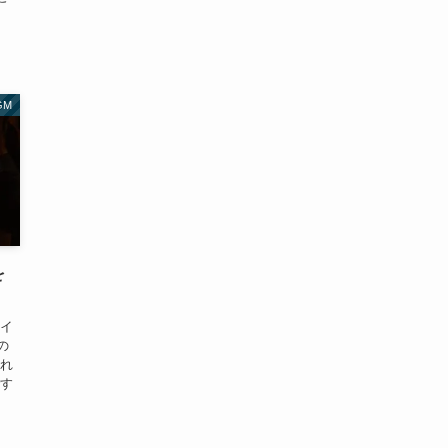
GM
を
やイ
の
それ
です
悩