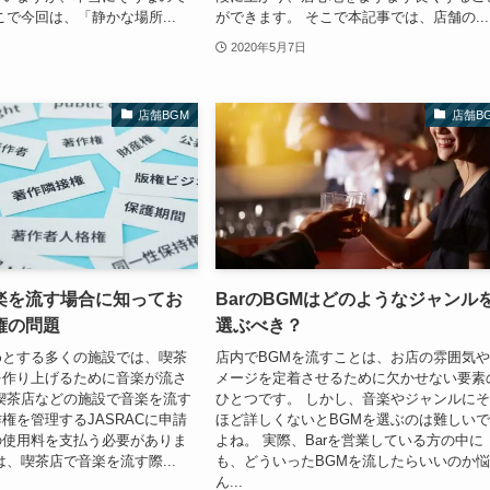
こで今回は、「静かな場所...
ができます。 そこで本記事では、店舗の...
2020年5月7日
店舗BGM
店舗B
楽を流す場合に知ってお
BarのBGMはどのようなジャンル
権の問題
選ぶべき？
めとする多くの施設では、喫茶
店内でBGMを流すことは、お店の雰囲気
を作り上げるために音楽が流さ
メージを定着させるために欠かせない要素
喫茶店などの施設で音楽を流す
ひとつです。 しかし、音楽やジャンルに
権を管理するJASRACに申請
ほど詳しくないとBGMを選ぶのは難しい
の使用料を支払う必要がありま
よね。 実際、Barを営業している方の中に
は、喫茶店で音楽を流す際...
も、どういったBGMを流したらいいのか
ん...