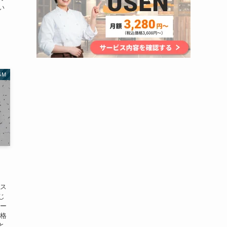
い
GM
、ス
じ
ピー
も格
と