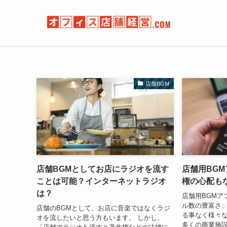
店舗BGM
店舗BGMとしてお店にラジオを流す
店舗用BG
ことは可能？インターネットラジオ
権の心配も
は？
店舗用BGMア
ル数の豊富さ
店舗のBGMとして、お店に音楽ではなくラジ
る事なく様々
オを流したいと思う方もいます。 しかし、
多くの商業施設