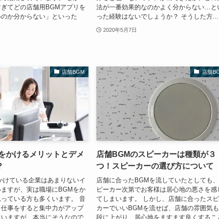
ぎてどの店舗用BGMアプリを
法が一番効果的なのかよく分からない…と
いのか分からない」といった
った経験はないでしょうか？ そうした方...
2020年5月7日
店舗BGM
店舗B
Mをかけるメリットとデメ
店舗BGMのスピーカーは種類が３
？
つ！スピーカーの選び方について
かけている企業はあまりないイ
店舗に合ったBGMを流していたとしても
ますが、実は職場にBGMをか
ピーカー次第でお客様は居心地の悪さを感
っている方も多くいます。 音
てしまいます。 しかし、店舗に合ったス
ら仕事をすると集中力がアップ
カーでいいBGMを流せば、店舗の雰囲気
ていますが、本当にそうなので
段に上がり、居心地をますます良くするこ