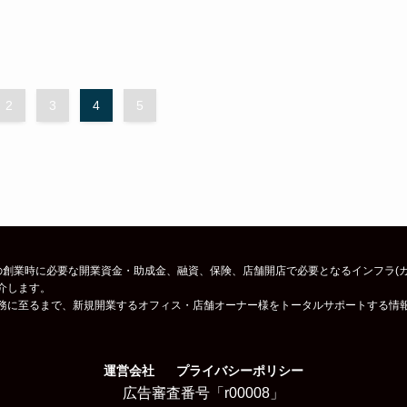
2
3
4
5
創業時に必要な開業資金・助成金、融資、保険、店舗開店で必要となるインフラ(ガス
介します。
務に至るまで、新規開業するオフィス・店舗オーナー様をトータルサポートする情
運営会社
プライバシーポリシー
広告審査番号「r00008」