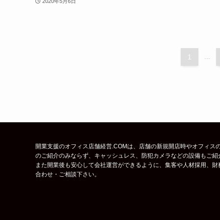
2020年5月6日
1
...
開業支援のオフィス店舗経営.COMは、店舗の新規開店時やオフィスの
のご紹介のみならず、キャッシュレス、防犯カメラなどの設備もご紹
また開業後も安心して会社運営ができるように、集客や人材採用、財
合わせ・ご相談下さい。