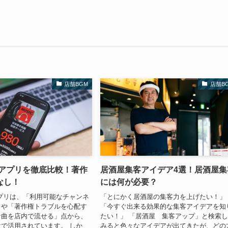
店舗BGM
店舗B
Mアプリを徹底比較！著作
居酒屋集客アイデア4選！居酒屋集
なし！
には何が必要？
プリは、「利用可能なチャンネ
「とにかく居酒屋の集客力を上げたい！」
」や「著作権トラブルを心配す
「今すぐ出来る効果的な集客アイデアを知
な曲を店内で流せる」点から、
たい！」 「居酒屋 集客アップ」と検索
で活用されています。 しか
みると色々なアイデアが出てきたが、どの